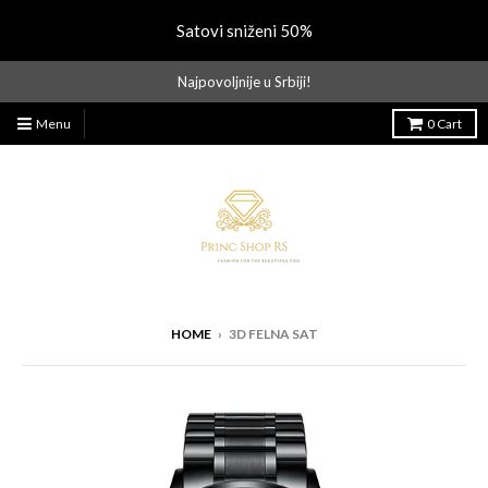
Satovi sniženi 50%
Najpovoljnije u Srbiji!
Menu
0
Cart
HOME
›
3D FELNA SAT