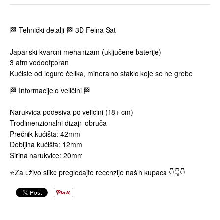
🏁 Tehnički detalji 🏁 3D Felna Sat
Japanski kvarcni mehanizam (uključene baterije)
3 atm vodootporan
Kućiste od legure čelika, mineralno staklo koje se ne grebe
🏁 Informacije o veličini 🏁
Narukvica podesiva po veličini (18+ cm)
Trodimenzionalni dizajn obruča
Prečnik kućišta: 42mm
Debljina kućišta: 12mm
Širina narukvice: 20mm
⭐️Za uživo slike pregledajte recenzije naših kupaca 👇👇👇