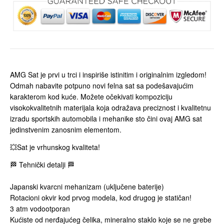
AMG Sat je prvi u trci i inspiriše istinitim i originalnim izgledom!
Odmah nabavite potpuno novi felna sat sa podešavajućim
karakterom kod kuće. Možete očekivati kompoziciju
visokokvalitetnih materijala koja odražava preciznost i kvalitetnu
izradu sportskih automobila i mehanike sto čini ovaj AMG sat
jedinstvenim zanosnim elementom.
💥Sat je vrhunskog kvaliteta!
🏁 Tehnički detalji 🏁
Japanski kvarcni mehanizam (uključene baterije)
Rotacioni okvir kod prvog modela, kod drugog je statičan!
3 atm vodootporan
Kućiste od nerđajućeg čelika, mineralno staklo koje se ne grebe