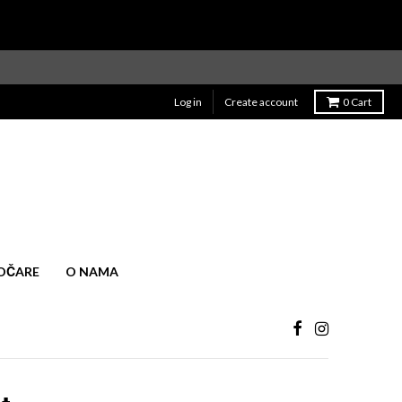
Log in
Create account
0
Cart
OČARE
O NAMA