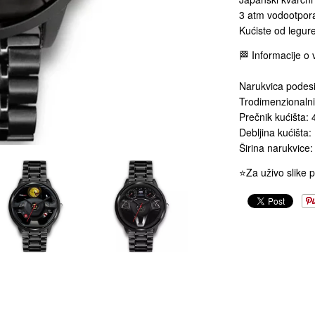
3 atm vodootpor
Kućiste od legure
🏁 Informacije o v
Narukvica podesi
Trodimenzionalni
Prečnik kućišta
Debljina kućišta
Širina narukvic
⭐️Za uživo slike 