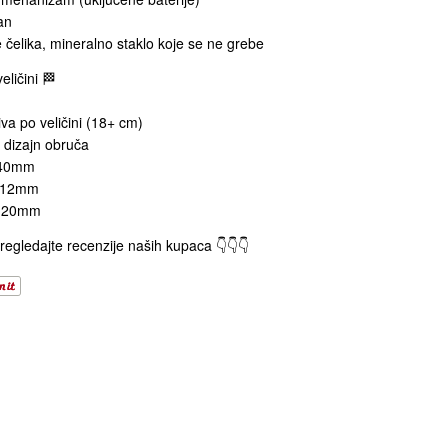
an
 čelika, mineralno staklo koje se ne grebe
eličini 🏁
va po veličini (18+ cm)
 dizajn obruča
: 40mm
: 12mm
e: 20mm
pregledajte recenzije naših kupaca 👇👇👇