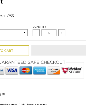
t
00.00 RSD
QUANTITY
-
+
TO CART
i 🏁
 mehanizam (uključene baterije)