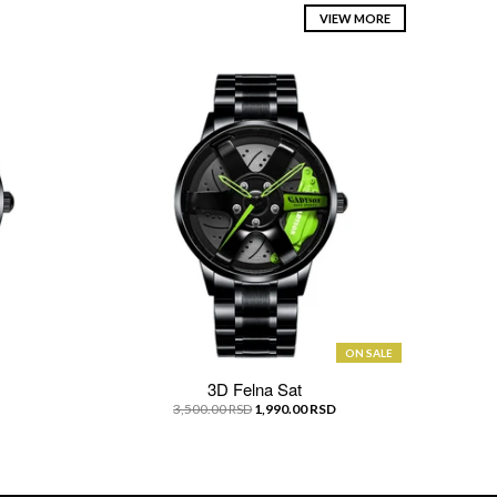
VIEW MORE
ON SALE
3D Felna Sat
3,500.00 RSD
1,990.00 RSD