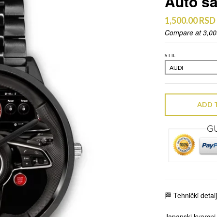
Auto sa
1,500.00 RSD
Compare at
3,0
STIL
ADD 
🏁 Tehnički detalj
Japanski kvarcni