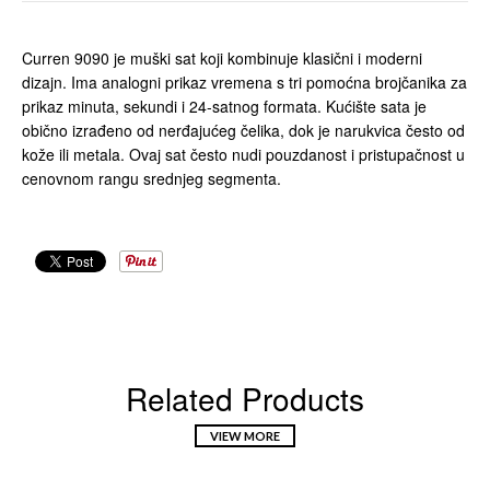
Curren 9090 je muški sat koji kombinuje klasični i moderni
dizajn. Ima analogni prikaz vremena s tri pomoćna brojčanika za
prikaz minuta, sekundi i 24-satnog formata. Kućište sata je
obično izrađeno od nerđajućeg čelika, dok je narukvica često od
kože ili metala. Ovaj sat često nudi pouzdanost i pristupačnost u
cenovnom rangu srednjeg segmenta.
Related Products
VIEW MORE