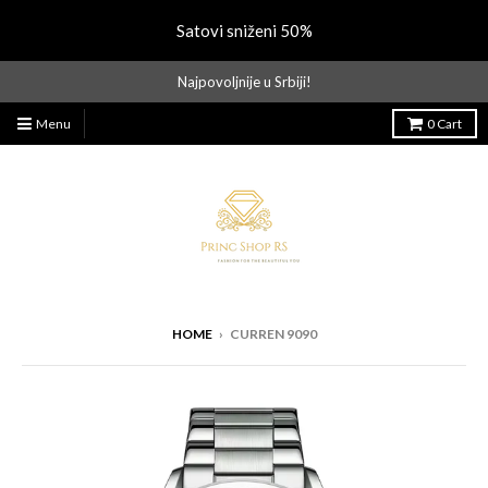
Satovi sniženi 50%
Najpovoljnije u Srbiji!
Menu
0
Cart
HOME
›
CURREN 9090