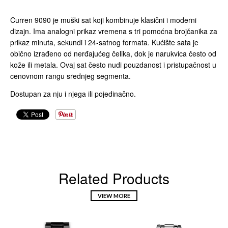
Curren 9090 je muški sat koji kombinuje klasični i moderni
dizajn. Ima analogni prikaz vremena s tri pomoćna brojčanika za
prikaz minuta, sekundi i 24-satnog formata. Kućište sata je
obično izrađeno od nerđajućeg čelika, dok je narukvica često od
kože ili metala. Ovaj sat često nudi pouzdanost i pristupačnost u
cenovnom rangu srednjeg segmenta.
Dostupan za nju i njega ili pojedinačno.
Related Products
VIEW MORE