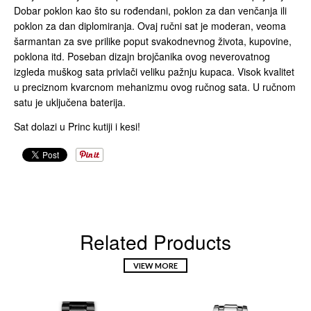
Dobar poklon kao što su rođendani, poklon za dan venčanja ili
poklon za dan diplomiranja. Ovaj ručni sat je moderan, veoma
šarmantan za sve prilike poput svakodnevnog života, kupovine,
poklona itd. Poseban dizajn brojčanika ovog neverovatnog
izgleda muškog sata privlači veliku pažnju kupaca. Visok kvalitet
u preciznom kvarcnom mehanizmu ovog ručnog sata. U ručnom
satu je uključena baterija.
Sat dolazi u Princ kutiji i kesi!
Related Products
VIEW MORE