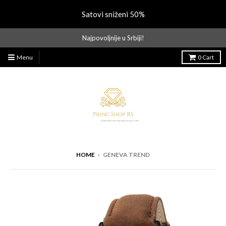
Satovi sniženi 50%
Najpovoljnije u Srbiji!
Menu
0
Cart
HOME
›
GENEVA TREND