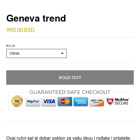
Geneva trend
990.00 RSD
BOJA
SOLD OUT
Ovaj ručni sat je dobar poklon za vašu decu i rođake i prijatelje.