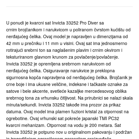
U ponudi je kvarcni sat Invicta 33252 Pro Diver sa
crnim brojčanikom i narukvicom u poliranom čvrstom kućištu od
nerđajućeg čelika. Ovaj model je napravljen u dimenzijama od
42 mm u prečniku i 11 mm u visini. Ovaj sat ima jednosmerno
rotirajući srebrni ton sa naglašenim plavim i crnim okvirom i
teksturiranom glavnom krunom za povlačenje/povlačenje.
Invicta 33252 je opremljena srebrnom narukvicom od
nerđajućeg čelika. Osiguravanje narukvice je preklopna
sigurnosna kopča napravljena od nerđajućeg čelika. Brojčanik je
crne boje i ima ukusne veličine, indeksne i tačkaste oznake za
satove i bele akcente, svetleće kazaljke mercedesovog oblika
srebrnog tona za vrhunsku čitljivost. Na prirubnici se nalazi skala
minuta/sekundi. Invicta 33252 takođe ima prozor za prikaz
datuma. Ovaj model ima plamen fuzioni kristal za otpornost na
ogrebotine. Ovaj vrhunski sat pokreće japanski TMI PC32
kvarcni mehanizam. Otpornost na vodu je 200 metara. Sat
Invicta 33252 je potpuno nov u originalnom pakovanju i podržan
je trogodišnjom ograničenom garancijom proizvođača.