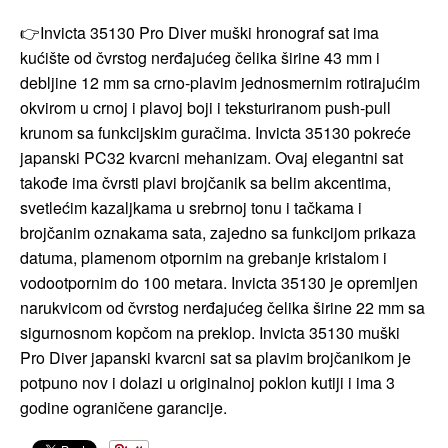
👉Invicta 35130 Pro Diver muški hronograf sat ima
kućište od čvrstog nerđajućeg čelika širine 43 mm i
debljine 12 mm sa crno-plavim jednosmernim rotirajućim
okvirom u crnoj i plavoj boji i teksturiranom push-pull
krunom sa funkcijskim guračima. Invicta 35130 pokreće
japanski PC32 kvarcni mehanizam. Ovaj elegantni sat
takođe ima čvrsti plavi brojčanik sa belim akcentima,
svetlećim kazaljkama u srebrnoj tonu i tačkama i
brojčanim oznakama sata, zajedno sa funkcijom prikaza
datuma, plamenom otpornim na grebanje kristalom i
vodootpornim do 100 metara. Invicta 35130 je opremljen
narukvicom od čvrstog nerđajućeg čelika širine 22 mm sa
sigurnosnom kopčom na preklop. Invicta 35130 muški
Pro Diver japanski kvarcni sat sa plavim brojčanikom je
potpuno nov i dolazi u originalnoj poklon kutiji i ima 3
godine ograničene garancije.