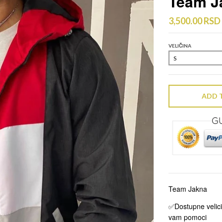
Team J
3,500.00 RSD
VELIČINA
ADD 
Team Jakna
✅Dostupne velici
vam pomoci