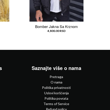
Bomber Jakna Sa Krznom
4,800.00 RSD
s
Saznajte više o nama
Pretraga
O nama
Politika privatnosti
Uslovi koršćenja
Politika povrata
Terms of Service
Refund policy