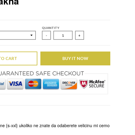
akna
QUANTITY
-
+
TO CART
BUY IT NOW
ne {s-xxl} ukoliko ne znate da odaberete velicinu mi cemo