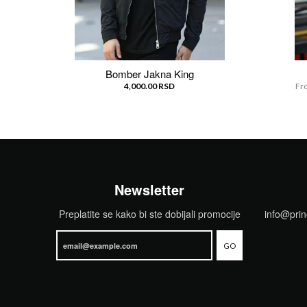
Bomber Jakna King
4,000.00 RSD
Fr
Newsletter
Preplatite se kako bi ste dobijali promocije
info@pri
GO