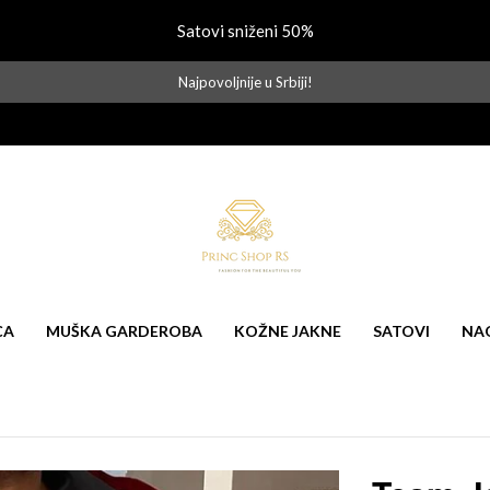
Satovi sniženi 50%
Najpovoljnije u Srbiji!
CA
MUŠKA GARDEROBA
KOŽNE JAKNE
SATOVI
NA