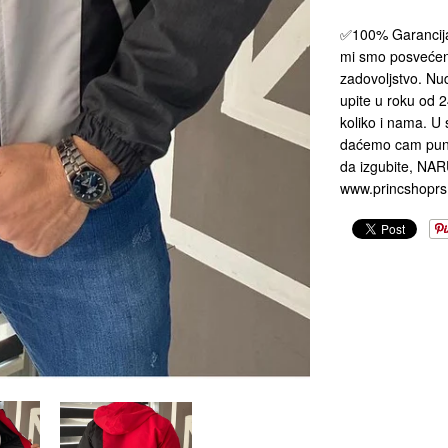
✅100% Garancija Z
mi smo posveće
zadovoljstvo. Nu
upite u roku od 2
koliko i nama. U 
daćemo cam puni 
da izgubite, NA
www.princshopr