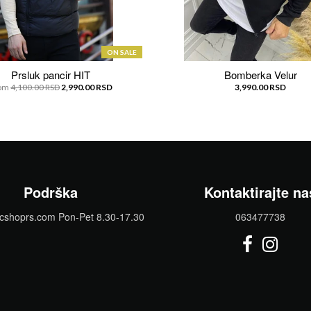
ON SALE
Prsluk pancir HIT
Bomberka Velur
om
4,100.00 RSD
2,990.00 RSD
3,990.00 RSD
Podrška
Kontaktirajte na
ncshoprs.com Pon-Pet 8.30-17.30
063477738