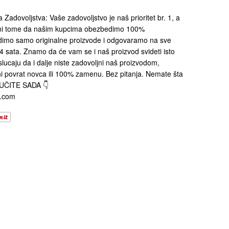
adovoljstva: Vaše zadovoljstvo je naš prioritet br. 1, a
ni tome da našim kupcima obezbedimo 100%
dimo samo originalne proizvode i odgovaramo na sve
4 sata. Znamo da će vam se i naš proizvod svideti isto
slucaju da i dalje niste zadovoljni naš proizvodom,
povrat novca ili 100% zamenu. Bez pitanja. Nemate šta
RUČITE SADA 👇
s.com