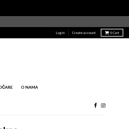
Log in
Create account
0
Cart
OČARE
O NAMA